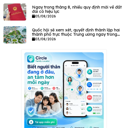
Ngay trong tháng 8, nhiều quy định mới về đất
đai có hiệu lực
05/08/2026
Quốc hội sẽ xem xét, quyết định thành lập hai
thành phố trực thuộc Trung ương ngay trong
tháng này
03/08/2026