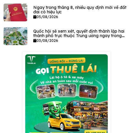
Ngay trong tháng 8, nhiều quy định mới về đất
đai có hiệu lực
05/08/2026
Quốc hội sẽ xem xét, quyết định thành lập hai
thành phố trực thuộc Trung ương ngay trong
tháng này
03/08/2026