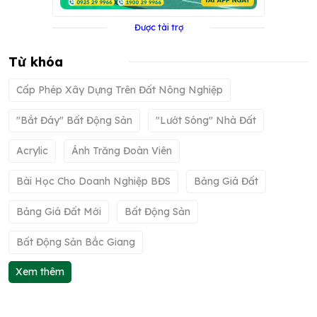
Được tài trợ
Từ khóa
Cấp Phép Xây Dựng Trên Đất Nông Nghiệp
"bắt Đáy" Bất Động Sản
"lướt Sóng" Nhà Đất
Acrylic
Ánh Trăng Đoàn Viên
Bài Học Cho Doanh Nghiệp BĐS
Bảng Giá Đất
Bảng Giá Đất Mới
Bất Động Sản
Bất Động Sản Bắc Giang
Xem thêm