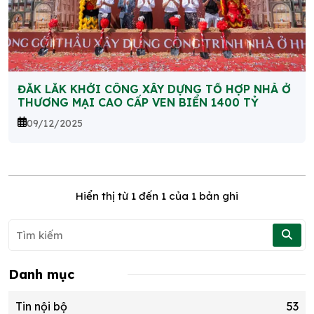
ĐẮK LẮK KHỞI CÔNG XÂY DỰNG TỔ HỢP NHÀ Ở
THƯƠNG MẠI CAO CẤP VEN BIỂN 1400 TỶ
09/12/2025
Hiển thị từ
1
đến
1
của 1 bản ghi
Danh mục
Tin nội bộ
53