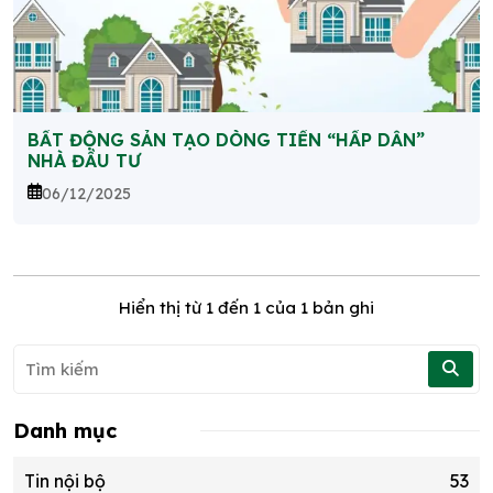
BẤT ĐỘNG SẢN TẠO DÒNG TIỀN “HẤP DẪN”
NHÀ ĐẦU TƯ
06/12/2025
Hiển thị từ
1
đến
1
của 1 bản ghi
Danh mục
Tin nội bộ
53