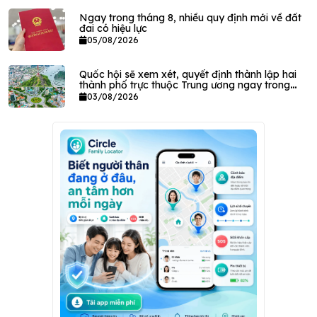
Ngay trong tháng 8, nhiều quy định mới về đất
đai có hiệu lực
05/08/2026
Quốc hội sẽ xem xét, quyết định thành lập hai
thành phố trực thuộc Trung ương ngay trong
tháng này
03/08/2026