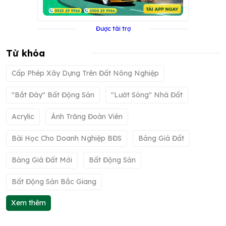
Được tài trợ
Từ khóa
Cấp Phép Xây Dựng Trên Đất Nông Nghiệp
"bắt Đáy" Bất Động Sản
"lướt Sóng" Nhà Đất
Acrylic
Ánh Trăng Đoàn Viên
Bài Học Cho Doanh Nghiệp BĐS
Bảng Giá Đất
Bảng Giá Đất Mới
Bất Động Sản
Bất Động Sản Bắc Giang
Xem thêm