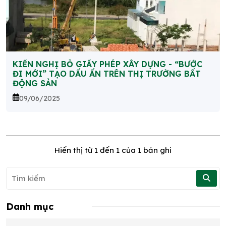
KIẾN NGHỊ BỎ GIẤY PHÉP XÂY DỰNG - “BƯỚC
ĐI MỚI” TẠO DẤU ẤN TRÊN THỊ TRƯỜNG BẤT
ĐỘNG SẢN
09/06/2025
Hiển thị từ
1
đến
1
của 1 bản ghi
Danh mục