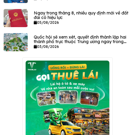
Ngay trong tháng 8, nhiều quy định mới về đất
đai có hiệu lực
05/08/2026
Quốc hội sẽ xem xét, quyết định thành lập hai
thành phố trực thuộc Trung ương ngay trong
tháng này
03/08/2026