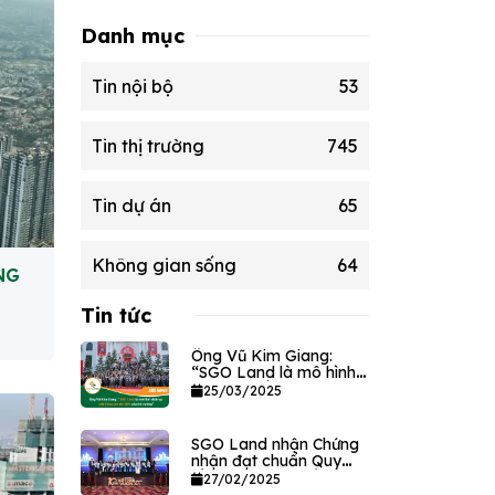
Danh mục
Tin nội bộ
53
Tin thị trường
745
Tin dự án
65
Không gian sống
64
NG
Tin tức
Ông Vũ Kim Giang:
“SGO Land là mô hình
dịch vụ bất động sản
25/03/2025
tân tiến của thị trường”
SGO Land nhận Chứng
nhận đạt chuẩn Quy
tắc đạo đức và Ứng xử
27/02/2025
nghề môi giới Bất động