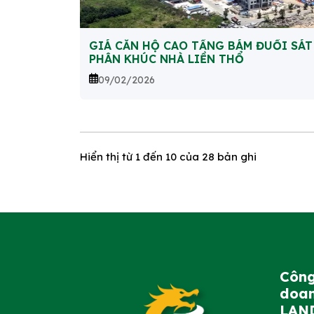
GIÁ CĂN HỘ CAO TẦNG BÁM ĐUỔI SÁT
PHÂN KHÚC NHÀ LIỀN THỔ
09/02/2026
Hiển thị từ
1
đến
10
của 28 bản ghi
Công
doan
LAN