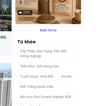
Được tài trợ
ĂNG
Từ khóa
Cấp Phép Xây Dựng Trên Đất
Nông Nghiệp
"bắt Đáy" Bất Động Sản
"lướt Sóng" Nhà Đất
Acrylic
Ánh Trăng Đoàn Viên
Bài Học Cho Doanh Nghiệp BĐS