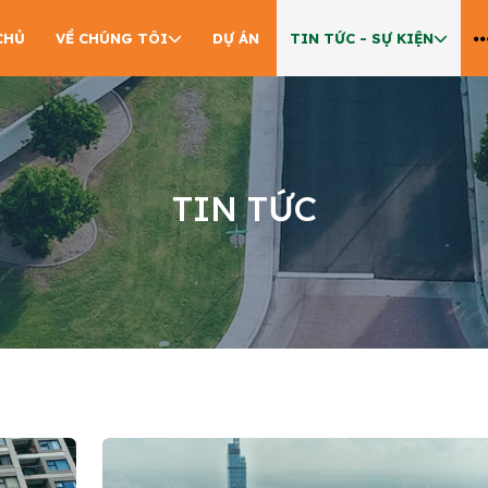
CHỦ
VỀ CHÚNG TÔI
DỰ ÁN
TIN TỨC - SỰ KIỆN
TIN TỨC