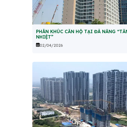
PHÂN KHÚC CĂN HỘ TẠI ĐÀ NẴNG “TĂ
NHIỆT”
02/04/2026