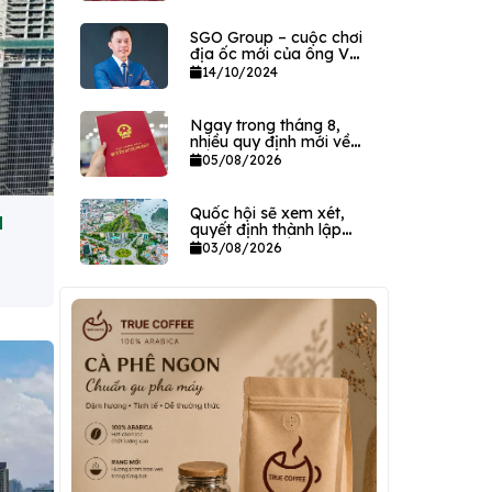
sản VPEC
SGO Group – cuộc chơi
địa ốc mới của ông Vũ
Kim Giang
14/10/2024
Ngay trong tháng 8,
nhiều quy định mới về
đất đai có hiệu lực
05/08/2026
Quốc hội sẽ xem xét,
M
quyết định thành lập
hai thành phố trực
03/08/2026
thuộc Trung ương ngay
trong tháng này