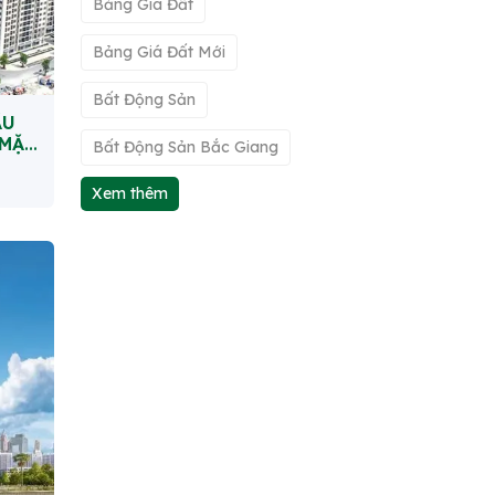
Bảng Giá Đất
Bảng Giá Đất Mới
Bất Động Sản
ẦU
 MẶT
Bất Động Sản Bắc Giang
Xem thêm