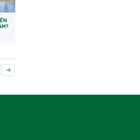
IÊN
ÂM?
Next