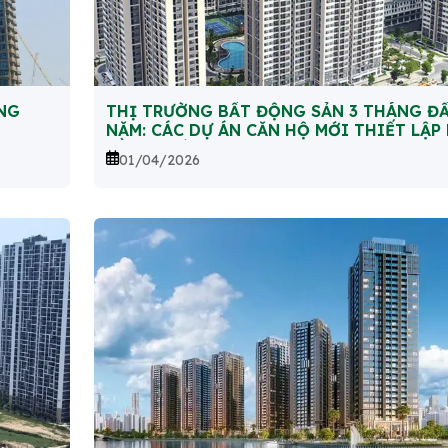
NG
THỊ TRƯỜNG BẤT ĐỘNG SẢN 3 THÁNG Đ
NĂM: CÁC DỰ ÁN CĂN HỘ MỚI THIẾT LẬP
BẰNG GIÁ CAO
01/04/2026