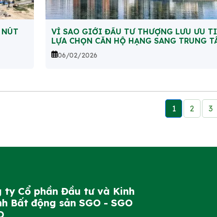
 NÚT
VÌ SAO GIỚI ĐẦU TƯ THƯỢNG LƯU ƯU T
LỰA CHỌN CĂN HỘ HẠNG SANG TRUNG T
06/02/2026
1
2
3
 ty Cổ phần Đầu tư và Kinh
h Bất động sản SGO - SGO
D