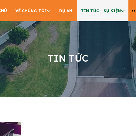
CHỦ
VỀ CHÚNG TÔI
DỰ ÁN
TIN TỨC - SỰ KIỆN
TIN TỨC