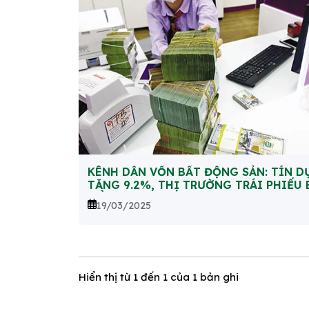
KÊNH DẪN VỐN BẤT ĐỘNG SẢN: TÍN D
TĂNG 9.2%, THỊ TRƯỜNG TRÁI PHIẾU
NỔ
19/03/2025
Hiển thị từ
1
đến
1
của 1 bản ghi