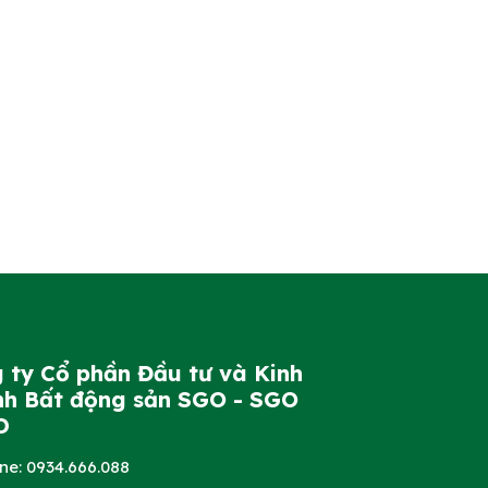
 ty Cổ phần Đầu tư và Kinh
h Bất động sản SGO - SGO
D
ine: 0934.666.088