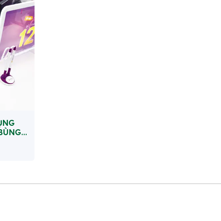
ỤNG
 BÙNG