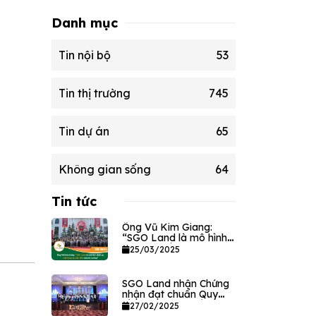
Danh mục
Tin nội bộ
53
Tin thị trường
745
Tin dự án
65
Không gian sống
64
Tin tức
Ông Vũ Kim Giang:
“SGO Land là mô hình
dịch vụ bất động sản
25/03/2025
tân tiến của thị trường”
SGO Land nhận Chứng
nhận đạt chuẩn Quy
tắc đạo đức và Ứng xử
27/02/2025
nghề môi giới Bất động