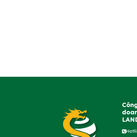
Công
doan
LAN
Hotl