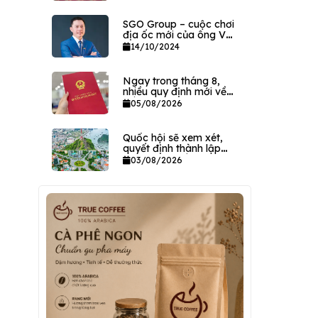
sản VPEC
SGO Group – cuộc chơi
địa ốc mới của ông Vũ
Kim Giang
14/10/2024
Ngay trong tháng 8,
nhiều quy định mới về
đất đai có hiệu lực
05/08/2026
Quốc hội sẽ xem xét,
quyết định thành lập
hai thành phố trực
03/08/2026
thuộc Trung ương ngay
trong tháng này