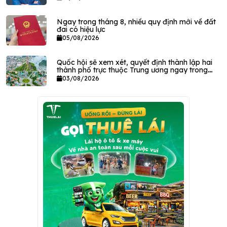
Ngay trong tháng 8, nhiều quy định mới về đất
đai có hiệu lực
05/08/2026
Quốc hội sẽ xem xét, quyết định thành lập hai
thành phố trực thuộc Trung ương ngay trong
tháng này
03/08/2026