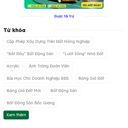
Được tài trợ
Từ khóa
Cấp Phép Xây Dựng Trên Đất Nông Nghiệp
"bắt Đáy" Bất Động Sản
"lướt Sóng" Nhà Đất
Acrylic
Ánh Trăng Đoàn Viên
Bài Học Cho Doanh Nghiệp BĐS
Bảng Giá Đất
Bảng Giá Đất Mới
Bất Động Sản
Bất Động Sản Bắc Giang
Xem thêm