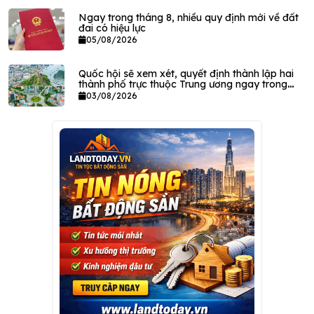
Ngay trong tháng 8, nhiều quy định mới về đất
đai có hiệu lực
05/08/2026
Quốc hội sẽ xem xét, quyết định thành lập hai
thành phố trực thuộc Trung ương ngay trong
tháng này
03/08/2026