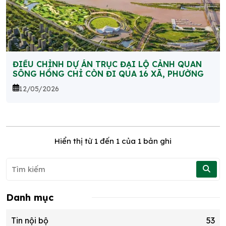
ĐIỀU CHỈNH DỰ ÁN TRỤC ĐẠI LỘ CẢNH QUAN
SÔNG HỒNG CHỈ CÒN ĐI QUA 16 XÃ, PHƯỜNG
12/05/2026
Hiển thị từ
1
đến
1
của 1 bản ghi
Danh mục
Tin nội bộ
53