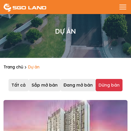
DỰ ÁN
Trang chủ
Dự án
Tất cả
Sắp mở bán
Đang mở bán
Dừng bán