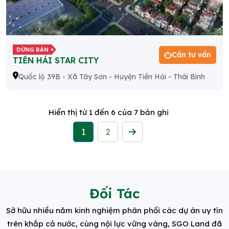
DỪNG BÁN
Cần tư vấn
TIỀN HẢI STAR CITY
Quốc lộ 39B - Xã Tây Sơn - Huyện Tiền Hải - Thái Bình
Hiển thị từ
1
đến
6
của 7 bản ghi
1
2
Next
Đối Tác
Sở hữu nhiều năm kinh nghiệm phân phối các dự án uy tín
trên khắp cả nước, cùng nội lực vững vàng, SGO Land đã