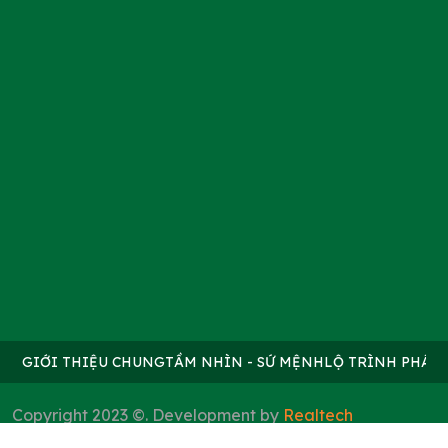
GIỚI THIỆU CHUNG
TẦM NHÌN - SỨ MỆNH
LỘ TRÌNH PHÁT 
Copyright 2023 ©. Development by
Realtech
Mua bán nhà đất
|
Mua bán chung cư
|
Gostay.vn