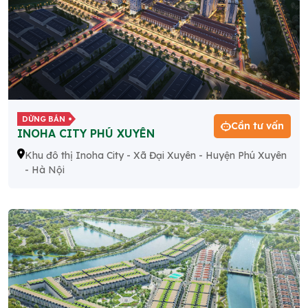
DỪNG BÁN
Cần tư vấn
INOHA CITY PHÚ XUYÊN
Khu đô thị Inoha City - Xã Đại Xuyên - Huyện Phú Xuyên
- Hà Nội