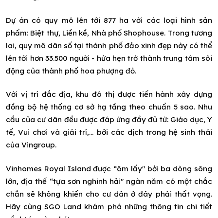
Dự án có quy mô lên tới 877 ha với các loại hình sản
phẩm: Biệt thự, Liền kề, Nhà phố Shophouse. Trong tương
lai, quy mô dân số tại thành phố đảo xinh đẹp này có thể
lên tới hơn 33.500 người - hứa hẹn trở thành trung tâm sôi
động của thành phố hoa phượng đỏ.
Với vị trí đắc địa, khu đô thị được tiến hành xây dựng
đồng bộ hệ thống cơ sở hạ tầng theo chuẩn 5 sao. Nhu
cầu của cư dân đều được đáp ứng đầy đủ từ: Giáo dục, Y
tế, Vui chơi và giải trí,... bởi các dịch trong hệ sinh thái
của Vingroup.
Vinhomes Royal Island được “ôm lấy" bởi ba dòng sông
lớn, địa thế “tựa sơn nghinh hải" ngàn năm có một chắc
chắn sẽ không khiến cho cư dân ở đây phải thất vọng.
Hãy cùng SGO Land khám phá những thông tin chi tiết