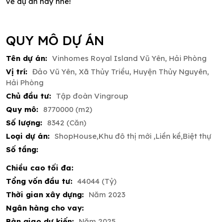
về dự án này nhé!
QUY MÔ DỰ ÁN
Tên dự án:
Vinhomes Royal Island Vũ Yên, Hải Phòng
Vị trí:
Đảo Vũ Yên, Xã Thủy Triều, Huyện Thủy Nguyên,
Hải Phòng
Chủ đầu tư:
Tập đoàn Vingroup
Quy mô:
8770000 (m2)
Số lượng:
8342 (Căn)
Loại dự án:
ShopHouse,Khu đô thị mới ,Liền kề,Biệt thự
Số tầng:
Chiều cao tối đa:
Tổng vốn đầu tư:
44044 (Tỷ)
Thời gian xây dựng:
Năm 2023
Ngân hàng cho vay:
Bàn giao dự kiến:
Năm 2025