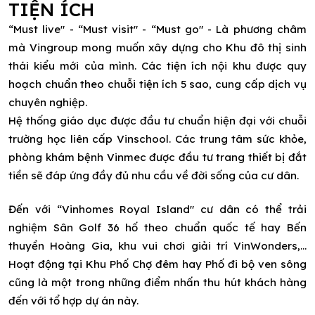
TIỆN ÍCH
“Must live" - “Must visit" - “Must go" - Là phương châm
mà Vingroup mong muốn xây dựng cho Khu đô thị sinh
thái kiểu mới của mình. Các tiện ích nội khu được quy
hoạch chuẩn theo chuỗi tiện ích 5 sao, cung cấp dịch vụ
chuyên nghiệp.
Hệ thống giáo dục được đầu tư chuẩn hiện đại với chuỗi
trường học liên cấp Vinschool. Các trung tâm sức khỏe,
phòng khám bệnh Vinmec được đầu tư trang thiết bị đắt
tiền sẽ đáp ứng đầy đủ nhu cầu về đời sống của cư dân.
Đến với “Vinhomes Royal Island" cư dân có thể trải
nghiệm Sân Golf 36 hố theo chuẩn quốc tế hay Bến
thuyền Hoàng Gia, khu vui chơi giải trí VinWonders,...
Hoạt động tại Khu Phố Chợ đêm hay Phố đi bộ ven sông
cũng là một trong những điểm nhấn thu hút khách hàng
đến với tổ hợp dự án này.