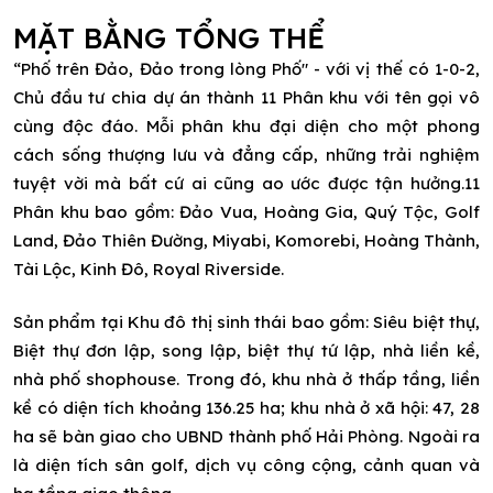
MẶT BẰNG TỔNG THỂ
“Phố trên Đảo, Đảo trong lòng Phố" - với vị thế có 1-0-2,
Chủ đầu tư chia dự án thành 11 Phân khu với tên gọi vô
cùng độc đáo. Mỗi phân khu đại diện cho một phong
cách sống thượng lưu và đẳng cấp, những trải nghiệm
tuyệt vời mà bất cứ ai cũng ao ước được tận hưởng.11
Phân khu bao gồm: Đảo Vua, Hoàng Gia, Quý Tộc, Golf
Land, Đảo Thiên Đường, Miyabi, Komorebi, Hoàng Thành,
Tài Lộc, Kinh Đô, Royal Riverside.
Sản phẩm tại Khu đô thị sinh thái bao gồm: Siêu biệt thự,
Biệt thự đơn lập, song lập, biệt thự tứ lập, nhà liền kề,
nhà phố shophouse. Trong đó, khu nhà ở thấp tầng, liền
kề có diện tích khoảng 136.25 ha; khu nhà ở xã hội: 47, 28
ha sẽ bàn giao cho UBND thành phố Hải Phòng. Ngoài ra
là diện tích sân golf, dịch vụ công cộng, cảnh quan và