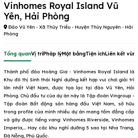
Vinhomes Royal Island Vũ
Yên, Hải Phòng
Đảo Vũ Yên - Xã Thủy Triều - Huyện Thủy Nguyên - Hải
Phòng
Tổng quan
Vị trí
Pháp lý
Mặt bằng
Tiện ích
Liên kết vùn
Thành phố đảo Hoàng Gia - Vinhomes Royal Island là
Khu đô thị Sinh thái Nghỉ dưỡng kết hợp vui chơi giải trí
lớn nhất Việt Nam, được tọa lạc tại đảo Vũ Yên, Hải
Phòng. Chủ đầu tư của dự án này là Tập đoàn Vingroup -
Tập đoàn Bất động sản hàng đầu Việt Nam, sở hữu
trong profile của mình nhiều dự án mang tầm đẳng cấp
và gây được tiếng vang: Vinhomes Riverside, Vinhomes
Imperia,... Hay các khu nghỉ dưỡng 5 sao tại Nha Trang,
Đà Nẵng, Phú Quốc.