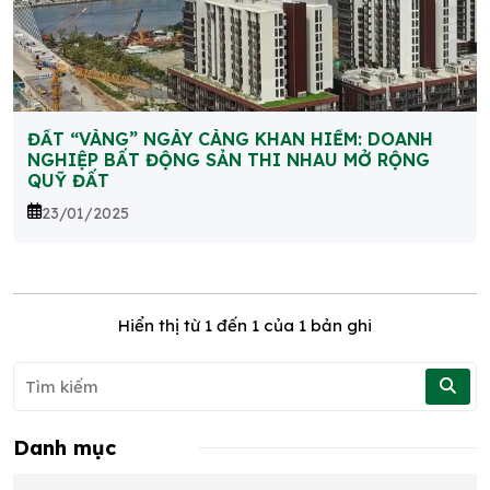
ĐẤT “VÀNG” NGÀY CÀNG KHAN HIẾM: DOANH
NGHIỆP BẤT ĐỘNG SẢN THI NHAU MỞ RỘNG
QUỸ ĐẤT
23/01/2025
Hiển thị từ
1
đến
1
của 1 bản ghi
Danh mục