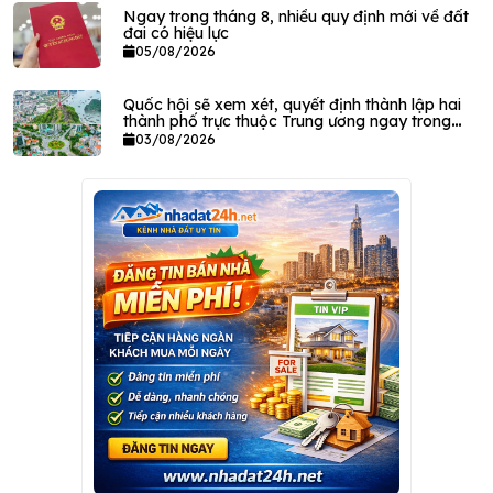
Ngay trong tháng 8, nhiều quy định mới về đất
đai có hiệu lực
05/08/2026
Quốc hội sẽ xem xét, quyết định thành lập hai
thành phố trực thuộc Trung ương ngay trong
tháng này
03/08/2026