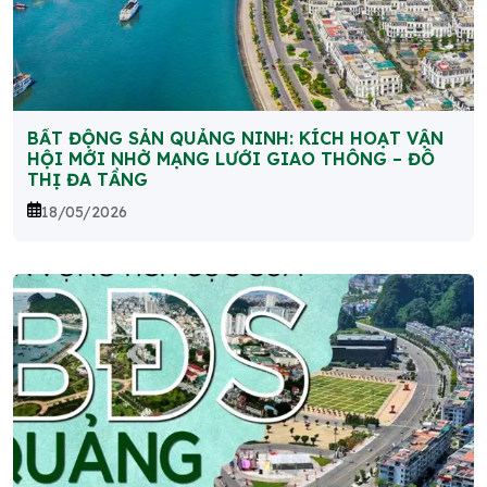
BẤT ĐỘNG SẢN QUẢNG NINH: KÍCH HOẠT VẬN
HỘI MỚI NHỜ MẠNG LƯỚI GIAO THÔNG – ĐÔ
THỊ ĐA TẦNG
18/05/2026