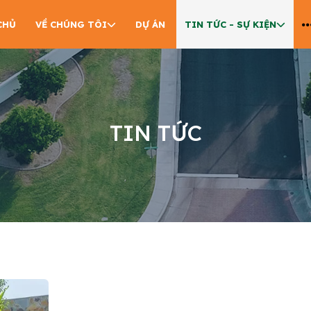
CHỦ
VỀ CHÚNG TÔI
DỰ ÁN
TIN TỨC - SỰ KIỆN
TIN TỨC