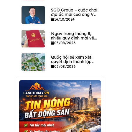
sản VPEC
SGO Group – cuộc chơi
địa ốc mới của ông Vũ
Kim Giang
14/10/2024
Ngay trong tháng 8,
nhiều quy định mới về
đất đai có hiệu lực
05/08/2026
Quốc hội sẽ xem xét,
quyết định thành lập
hai thành phố trực
03/08/2026
thuộc Trung ương ngay
trong tháng này