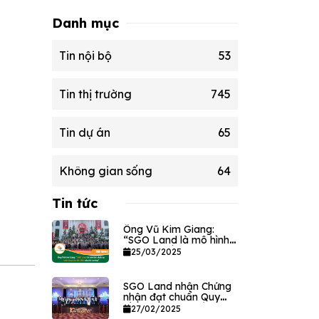
Danh mục
Tin nội bộ
53
Tin thị trường
745
Tin dự án
65
Không gian sống
64
Tin tức
Ông Vũ Kim Giang:
“SGO Land là mô hình
dịch vụ bất động sản
25/03/2025
tân tiến của thị trường”
SGO Land nhận Chứng
nhận đạt chuẩn Quy
tắc đạo đức và Ứng xử
27/02/2025
nghề môi giới Bất động