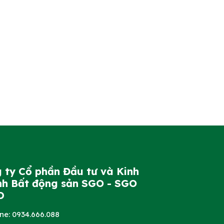
 ty Cổ phần Đầu tư và Kinh
h Bất động sản SGO - SGO
D
ine: 0934.666.088