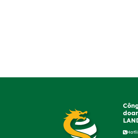
Công
doan
LAN
Hotl