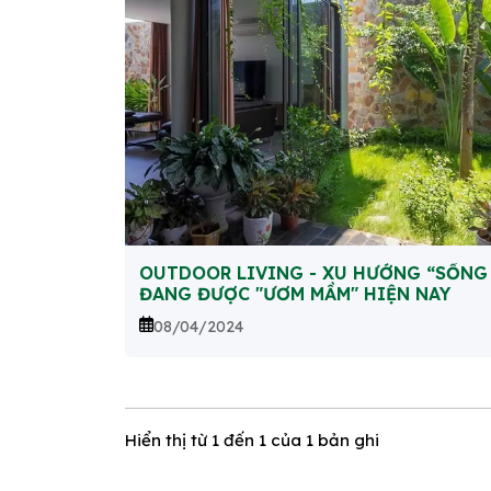
OUTDOOR LIVING - XU HƯỚNG “SỐNG
ĐANG ĐƯỢC "ƯƠM MẦM" HIỆN NAY
08/04/2024
Hiển thị từ
1
đến
1
của 1 bản ghi