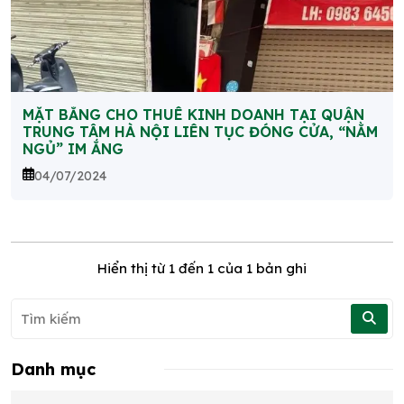
MẶT BẰNG CHO THUÊ KINH DOANH TẠI QUẬN
TRUNG TÂM HÀ NỘI LIÊN TỤC ĐÓNG CỬA, “NẰM
NGỦ” IM ẮNG
04/07/2024
Hiển thị từ
1
đến
1
của 1 bản ghi
Danh mục