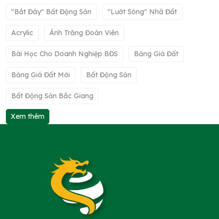
"bắt Đáy" Bất Động Sản
"lướt Sóng" Nhà Đất
Acrylic
Ánh Trăng Đoàn Viên
Bài Học Cho Doanh Nghiệp BĐS
Bảng Giá Đất
Bảng Giá Đất Mới
Bất Động Sản
Bất Động Sản Bắc Giang
Xem thêm