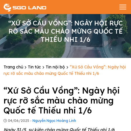
“XỨ SỞ CẦU VỒNG”: NGÀY HỘI RỰC
RỠ SẮC MÀU CHÀO MỪNG QUỐC TẾ
THIẾU NHI 1/6
Trang chủ
Tin tức
Tin nội bộ
“Xứ Sở Cầu Vồng”: Ngày hội
rực rỡ sắc màu chào mừng Quốc tế Thiếu nhi 1/6
“Xứ Sở Cầu Vồng”: Ngày hội
rực rỡ sắc màu chào mừng
Quốc tế Thiếu nhi 1/6
04/06/2025 -
Nguyễn Ngọc Hoàng Linh
Ngày 31/5, sự kiện chào mừng Quốc tế Thiếu nhi 1/6