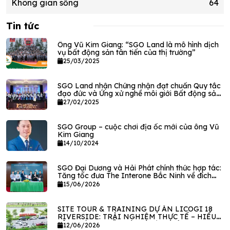
Không gian sống
64
Tin tức
Ông Vũ Kim Giang: “SGO Land là mô hình dịch
vụ bất động sản tân tiến của thị trường”
25/03/2025
SGO Land nhận Chứng nhận đạt chuẩn Quy tắc
đạo đức và Ứng xử nghề môi giới Bất động sản
VPEC
27/02/2025
SGO Group – cuộc chơi địa ốc mới của ông Vũ
Kim Giang
14/10/2024
SGO Đại Dương và Hải Phát chính thức hợp tác:
Tăng tốc đưa The Interone Bắc Ninh về đích
vào năm 2027
15/06/2026
SITE TOUR & TRAINING DỰ ÁN LICOGI 18
RIVERSIDE: TRẢI NGHIỆM THỰC TẾ – HIỂU
SÂU GIÁ TRỊ, SẴN SÀNG BỨT PHÁ KINH
12/06/2026