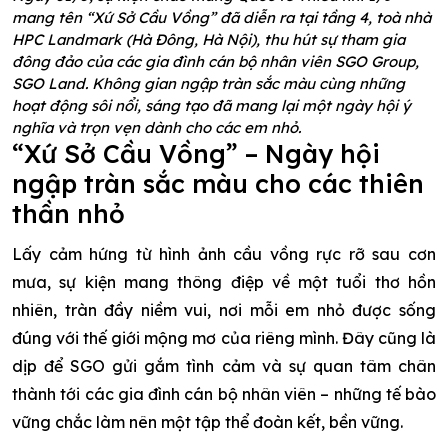
mang tên “Xứ Sở Cầu Vồng” đã diễn ra tại tầng 4, toà nhà
HPC Landmark (Hà Đông, Hà Nội), thu hút sự tham gia
đông đảo của các gia đình cán bộ nhân viên SGO Group,
SGO Land. Không gian ngập tràn sắc màu cùng những
hoạt động sôi nổi, sáng tạo đã mang lại một ngày hội ý
nghĩa và trọn vẹn dành cho các em nhỏ.
“Xứ Sở Cầu Vồng” – Ngày hội
ngập tràn sắc màu cho các thiên
thần nhỏ
Lấy cảm hứng từ hình ảnh cầu vồng rực rỡ sau cơn
mưa, sự kiện mang thông điệp về một tuổi thơ hồn
nhiên, tràn đầy niềm vui, nơi mỗi em nhỏ được sống
đúng với thế giới mộng mơ của riêng mình. Đây cũng là
dịp để SGO gửi gắm tình cảm và sự quan tâm chân
thành tới các gia đình cán bộ nhân viên – những tế bào
vững chắc làm nên một tập thể đoàn kết, bền vững.