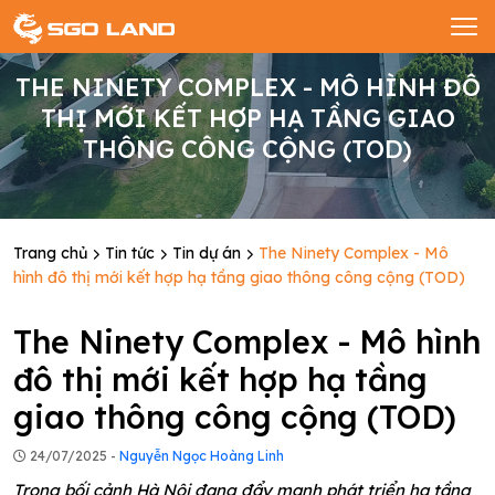
THE NINETY COMPLEX - MÔ HÌNH ĐÔ
THỊ MỚI KẾT HỢP HẠ TẦNG GIAO
THÔNG CÔNG CỘNG (TOD)
Trang chủ
Tin tức
Tin dự án
The Ninety Complex - Mô
hình đô thị mới kết hợp hạ tầng giao thông công cộng (TOD)
The Ninety Complex - Mô hình
đô thị mới kết hợp hạ tầng
giao thông công cộng (TOD)
24/07/2025 -
Nguyễn Ngọc Hoàng Linh
Trong bối cảnh Hà Nội đang đẩy mạnh phát triển hạ tầng