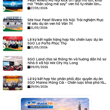
Pearl Rivera Hà Nội kick off quy mô lớn, khai
mở “Miền sống mê say” ven hồ tự nhiên lớn
nhất phía Bắc Hà Nội
27/05/2026
Site tour Pearl Rivera Hà Nội: Trải nghiệm thực
tế siêu dự án ven hồ Vân Trì
21/05/2026
Lễ ký kết ngân hàng hợp tác chiến lược dự án
SGO La Porta Phúc Thọ
21/05/2026
SGO Land chia sẻ thông tin và hướng dẫn hồ sơ
Nhà ở xã hội We City Hạ Long
09/05/2026
Lễ ký kết hợp tác phân phối độc quyền dự án
SGO Marina Móng Cái - Chiến lược khai phá tâm
điểm giao thương vùng biên mậu
29/04/2026