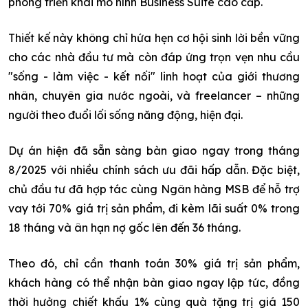
phong triển khai mô hình Business Suite cao cấp.
Thiết kế này không chỉ hứa hẹn cơ hội sinh lời bền vững
cho các nhà đầu tư mà còn đáp ứng trọn vẹn nhu cầu
"sống - làm việc - kết nối" linh hoạt của giới thương
nhân, chuyên gia nước ngoài, và freelancer – những
người theo đuổi lối sống năng động, hiện đại.
Dự án hiện đã sẵn sàng bàn giao ngay trong tháng
8/2025 với nhiều chính sách ưu đãi hấp dẫn. Đặc biệt,
chủ đầu tư đã hợp tác cùng Ngân hàng MSB để hỗ trợ
vay tới 70% giá trị sản phẩm, đi kèm lãi suất 0% trong
18 tháng và ân hạn nợ gốc lên đến 36 tháng.
Theo đó, chỉ cần thanh toán 30% giá trị sản phẩm,
khách hàng có thể nhận bàn giao ngay lập tức, đồng
thời hưởng chiết khấu 1% cùng quà tặng trị giá 150