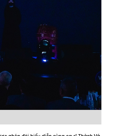
ợc ghép đôi biểu diễn cùng ca sĩ Thành Vá,