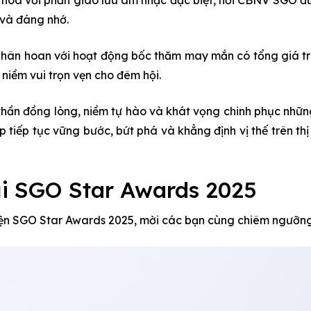
 và đáng nhớ.
 hân hoan với hoạt động bốc thăm may mắn có tổng giá trị g
niềm vui trọn vẹn cho đêm hội.
thần đồng lòng, niềm tự hào và khát vọng chinh phục những
 tiếp tục vững bước, bứt phá và khẳng định vị thế trên th
ại SGO Star Awards 2025
 kiện SGO Star Awards 2025, mời các bạn cùng chiêm ngưỡng