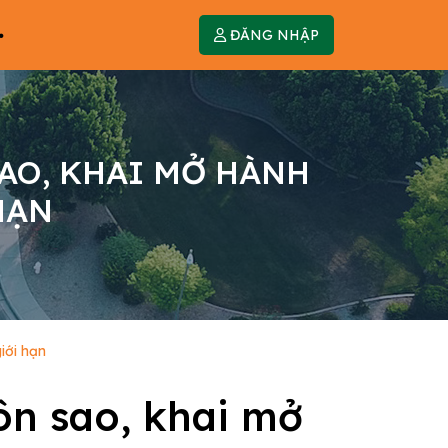
ĐĂNG NHẬP
AO, KHAI MỞ HÀNH
HẠN
iới hạn
n sao, khai mở