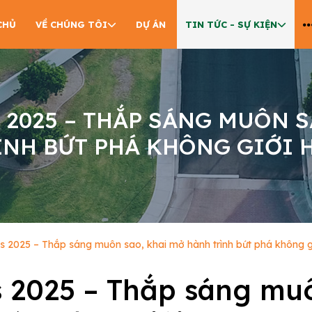
CHỦ
VỀ CHÚNG TÔI
DỰ ÁN
TIN TỨC - SỰ KIỆN
 2025 – THẮP SÁNG MUÔN S
ÌNH BỨT PHÁ KHÔNG GIỚI 
 2025 – Thắp sáng muôn sao, khai mở hành trình bứt phá không g
 2025 – Thắp sáng muô