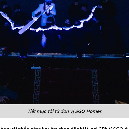
Tiết mục tới từ đơn vị SGO Homes
oa với phần giao lưu âm nhạc đặc biệt, nơi CBNV SGO đư