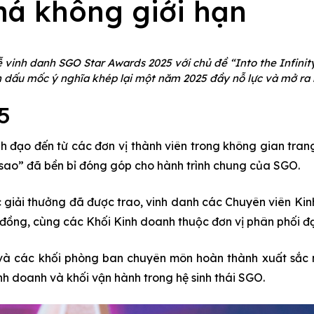
há không giới hạn
ễ vinh danh SGO Star Awards 2025 với chủ đề “Into the Infini
h dấu mốc ý nghĩa khép lại một năm 2025 đầy nỗ lực và mở ra 
5
 đạo đến từ các đơn vị thành viên trong không gian trang
 sao” đã bền bỉ đóng góp cho hành trình chung của SGO.
 giải thưởng đã được trao, vinh danh các Chuyên viên Kin
đồng, cùng các Khối Kinh doanh thuộc đơn vị phân phối đạ
 và các khối phòng ban chuyên môn hoàn thành xuất sắc 
inh doanh và khối vận hành trong hệ sinh thái SGO.