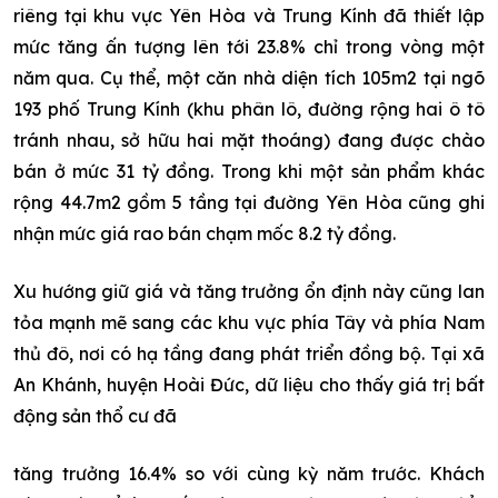
riêng tại khu vực Yên Hòa và Trung Kính đã thiết lập
mức tăng ấn tượng lên tới 23.8% chỉ trong vòng một
năm qua. Cụ thể, một căn nhà diện tích 105m2 tại ngõ
193 phố Trung Kính (khu phân lô, đường rộng hai ô tô
tránh nhau, sở hữu hai mặt thoáng) đang được chào
bán ở mức 31 tỷ đồng. Trong khi một sản phẩm khác
rộng 44.7m2 gồm 5 tầng tại đường Yên Hòa cũng ghi
nhận mức giá rao bán chạm mốc 8.2 tỷ đồng.
Xu hướng giữ giá và tăng trưởng ổn định này cũng lan
tỏa mạnh mẽ sang các khu vực phía Tây và phía Nam
thủ đô, nơi có hạ tầng đang phát triển đồng bộ. Tại xã
An Khánh, huyện Hoài Đức, dữ liệu cho thấy giá trị bất
động sản thổ cư đã
tăng trưởng 16.4% so với cùng kỳ năm trước. Khách