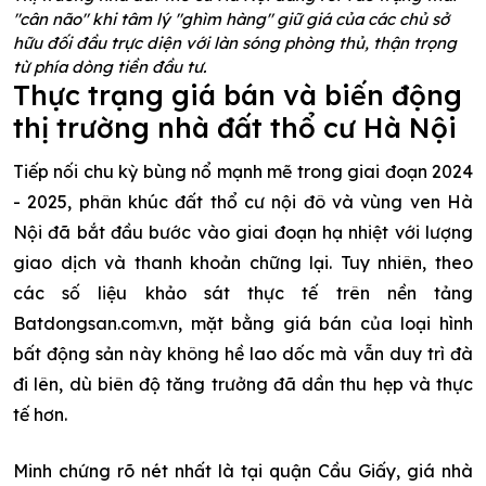
"cân não" khi tâm lý "ghìm hàng" giữ giá của các chủ sở
hữu đối đầu trực diện với làn sóng phòng thủ, thận trọng
từ phía dòng tiền đầu tư.
Thực trạng giá bán và biến động
thị trường nhà đất thổ cư Hà Nội
Tiếp nối chu kỳ bùng nổ mạnh mẽ trong giai đoạn 2024
- 2025, phân khúc đất thổ cư nội đô và vùng ven Hà
Nội đã bắt đầu bước vào giai đoạn hạ nhiệt với lượng
giao dịch và thanh khoản chững lại. Tuy nhiên, theo
các số liệu khảo sát thực tế trên nền tảng
Batdongsan.com.vn, mặt bằng giá bán của loại hình
bất động sản này không hề lao dốc mà vẫn duy trì đà
đi lên, dù biên độ tăng trưởng đã dần thu hẹp và thực
tế hơn.
Minh chứng rõ nét nhất là tại quận Cầu Giấy, giá nhà