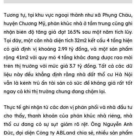
Tương tự, tại khu vực ngoại thành như xã Phụng Châu,
huyện Chương Mỹ, phân khúc nhà ở tầm trung cũng ghi
nhận biên độ tăng giá đạt 16.5% sau một năm tích lũy.
Tại đây, một căn nhà diện tích 32m2 kết cấu 4 tầng hiện
có giá định vị khoảng 2.99 tỷ đồng, và một sản phẩm
rộng 41m2 với quy mô 4 tầng khác đang được rao mời
trên thị trường với mức giá 3.7 tỷ đồng. Tất cả các dữ
liệu này đều khẳng định rằng nhà đất thổ cư Hà Nội
vẫn là kênh trú ẩn tài sản có sức đề kháng giá rất tốt
ngay cả khi thị trường chung đang chậm lại.
Thực tế ghi nhận từ các đơn vị phân phối và nhà đầu tư
cho thấy, thanh khoản của phân khúc nhà riêng, nhà
thổ cư đang có sự sụt giảm rõ rệt. Ông Nguyễn Anh
Đức, đại diện Công ty ABLand chia sẻ, nhiều sản phẩm