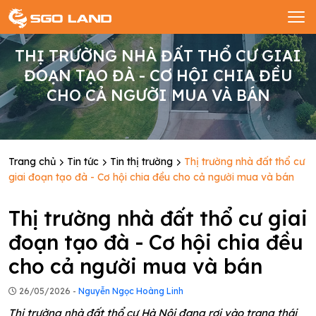
THỊ TRƯỜNG NHÀ ĐẤT THỔ CƯ GIAI
ĐOẠN TẠO ĐÀ - CƠ HỘI CHIA ĐỀU
CHO CẢ NGƯỜI MUA VÀ BÁN
Trang chủ
Tin tức
Tin thị trường
Thị trường nhà đất thổ cư
giai đoạn tạo đà - Cơ hội chia đều cho cả người mua và bán
Thị trường nhà đất thổ cư giai
đoạn tạo đà - Cơ hội chia đều
cho cả người mua và bán
26/05/2026 -
Nguyễn Ngọc Hoàng Linh
Thị trường nhà đất thổ cư Hà Nội đang rơi vào trạng thái