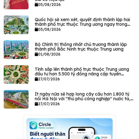
05/08/2026
Quốc hội sẽ xem xét, quyết định thành lập hai
thành phố trực thuộc Trung ương ngay trong
tháng này
03/08/2026
Bộ Chính trị thống nhất chủ trương thành lập
thành phố Bắc Ninh trực thuộc Trung ương
01/08/2026
Tỉnh sắp lên thành phố trực thuộc Trung ương
đầu tư hơn 5.500 tỷ đồng nâng cấp tuyến
đường gần 20km kết nối loạt quốc lộ, khu công
27/07/2026
nghiệp
Ít ngày nữa sẽ hợp long cây cầu hơn 1.800 tỷ
nối Hà Nội với "thủ phủ công nghiệp" nước ta,
thay thế cây cầu hơn 120 năm tuổi
27/07/2026