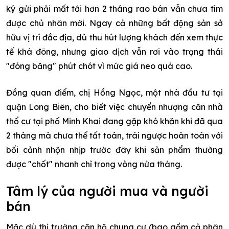
ký gửi phải mất tới hơn 2 tháng rao bán vẫn chưa tìm
được chủ nhân mới. Ngay cả những bất động sản sở
hữu vị trí đắc địa, dù thu hút lượng khách đến xem thực
tế khá đông, nhưng giao dịch vẫn rơi vào trạng thái
"đóng băng" phút chót vì mức giá neo quá cao.
Đồng quan điểm, chị Hồng Ngọc, một nhà đầu tư tại
quận Long Biên, cho biết việc chuyển nhượng căn nhà
thổ cư tại phố Minh Khai đang gặp khó khăn khi đã qua
2 tháng mà chưa thể tất toán, trái ngược hoàn toàn với
bối cảnh nhộn nhịp trước đây khi sản phẩm thường
được "chốt" nhanh chỉ trong vòng nửa tháng.
Tâm lý của người mua và người
bán
Mặc dù thị trường căn hộ chung cư (bao gồm cả phân