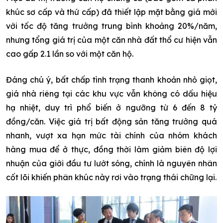
khúc sơ cấp và thứ cấp) đã thiết lập mặt bằng giá mới
với tốc độ tăng trưởng trung bình khoảng 20%/năm,
nhưng tổng giá trị của một căn nhà đất thổ cư hiện vẫn
cao gấp 2.1 lần so với một căn hộ.
Đáng chú ý, bất chấp tình trạng thanh khoản nhỏ giọt,
giá nhà riêng tại các khu vực vẫn không có dấu hiệu
hạ nhiệt, duy trì phổ biến ở ngưỡng từ 6 đến 8 tỷ
đồng/căn. Việc giá trị bất động sản tăng trưởng quá
nhanh, vượt xa hạn mức tài chính của nhóm khách
hàng mua để ở thực, đồng thời làm giảm biên độ lợi
nhuận của giới đầu tư lướt sóng, chính là nguyên nhân
cốt lõi khiến phân khúc này rơi vào trạng thái chững lại.