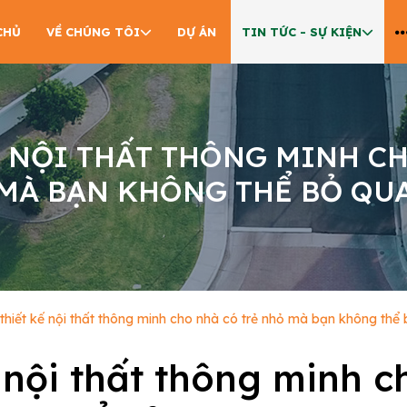
CHỦ
VỀ CHÚNG TÔI
DỰ ÁN
TIN TỨC - SỰ KIỆN
Ế NỘI THẤT THÔNG MINH C
MÀ BẠN KHÔNG THỂ BỎ QU
 thiết kế nội thất thông minh cho nhà có trẻ nhỏ mà bạn không thể
ế nội thất thông minh c