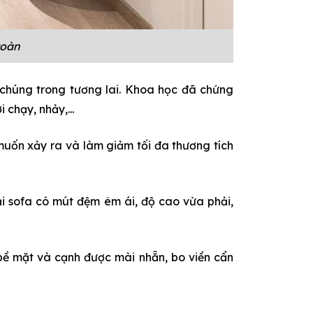
toàn
a chúng trong tương lai. Khoa học đã chứng
 chạy, nhảy,...
uốn xảy ra và làm giảm tối đa thương tích
oại sofa có mút đệm êm ái, độ cao vừa phải,
bề mặt và cạnh được mài nhẵn, bo viền cẩn