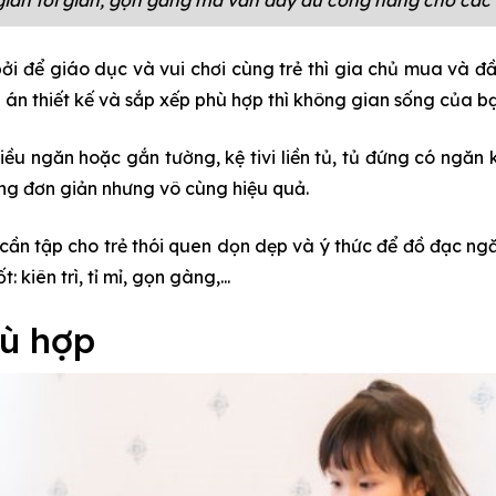
i để giáo dục và vui chơi cùng trẻ thì gia chủ mua và đầu
 án thiết kế và sắp xếp phù hợp thì không gian sống của bạ
ều ngăn hoặc gắn tường, kệ tivi liền tủ, tủ đứng có ngăn 
ởng đơn giản nhưng vô cùng hiệu quả.
 cần tập cho trẻ thói quen dọn dẹp và ý thức để đồ đạc n
kiên trì, tỉ mỉ, gọn gàng,...
hù hợp