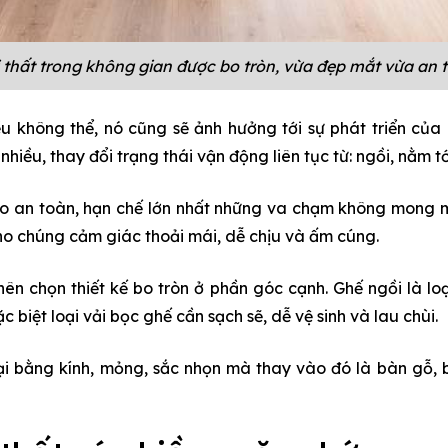
 thất trong không gian được bo tròn, vừa đẹp mắt vừa an 
ều không thể, nó cũng sẽ ảnh hưởng tới sự phát triển củ
iều, thay đổi trạng thái vận động liên tục từ: ngồi, nằm tới
o an toàn, hạn chế lớn nhất những va chạm không mong m
cho chúng cảm giác thoải mái, dễ chịu và ấm cúng.
 nên chọn thiết kế bo tròn ở phần góc cạnh. Ghế ngồi là l
c biệt loại vải bọc ghế cần sạch sẽ, dễ vệ sinh và lau chùi.
i bằng kính, mỏng, sắc nhọn mà thay vào đó là bàn gỗ, 