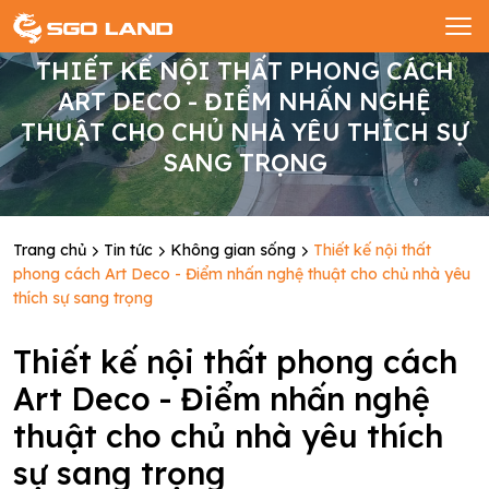
THIẾT KẾ NỘI THẤT PHONG CÁCH
ART DECO - ĐIỂM NHẤN NGHỆ
THUẬT CHO CHỦ NHÀ YÊU THÍCH SỰ
SANG TRỌNG
Trang chủ
Tin tức
Không gian sống
Thiết kế nội thất
phong cách Art Deco - Điểm nhấn nghệ thuật cho chủ nhà yêu
thích sự sang trọng
Thiết kế nội thất phong cách
Art Deco - Điểm nhấn nghệ
thuật cho chủ nhà yêu thích
sự sang trọng