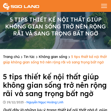
5 TIPS THIẾT KẾ NỘI THẤT GIÚP
KHÔNG GIAN SỐNG TRỞ NÊN RỘNG
RÃI VÀ SANG TRỌNG BẤT NGỜ
Trang chủ
Tin tức
Không gian sống
5 tips thiết kế nội thất
giúp không gian sống trở nên rộng rãi và sang trọng bất ngờ
5 tips thiết kế nội thất giúp
không gian sống trở nên rộng
rãi và sang trọng bất ngờ
19/12/2025 -
Nguyễn Ngọc Hoàng Linh
Dưới đây là những lưu ý trong thiết kế nội thất nhà ở, giúp